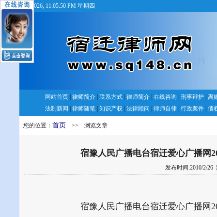
8/6/2026, 11:05:51 PM 星期四
网站首页
|
律师简介
|
联系方式
|
律师简介
|
在线咨询
|
刑事辩护
|
离
法制新闻
|
律师随笔
|
知识产权
|
法律顾问
|
律师自律
|
行政案件
|
债
首页
您的位置：
>> 浏览文章
宿豫人民广播电台宿迁爱心广播网2
发布时间:2010/2/26
宿豫人民广播电台宿迁爱心广播网2