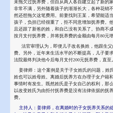
未拖欠过抚养费，但自从两人各自建立起了新的
非常不满，另外随着孩子的渐渐长大，各种花销不
然还想拖欠这笔费用。前妻找到王某，希望能适
孩子，负担已经很重了，拒不同意增加抚养费。
且还跟了新爸的姓，和自己没有关系了。协商不成
按月支付抚养费，并将抚养费的金额由每月80元增
法官审理认为，即便儿子改名换姓，他跟生父的
费。另外，近年来生活水平的不断提高，儿子要
法院最终判决他今后每月支付200元抚养费，直至
姜律师：这个案例是关于子女姓氏的问题，姓氏
姓也可以姓母姓。离婚后抚养方在办理子女户籍
事情时有发生。既然姓氏是子女自己的权利，那
以改变姓氏为由拒付抚养费是没有法律依据的抚
费。
主持人：姜律师，在离婚时的子女抚养关系的