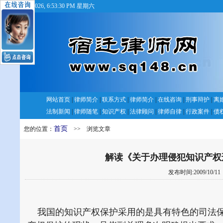
8/8/2026, 6:53:31 PM 星期六
网站首页
|
律师简介
|
联系方式
|
律师简介
|
在线咨询
|
刑事辩护
|
离
法制新闻
|
律师随笔
|
知识产权
|
法律顾问
|
律师自律
|
行政案件
|
债
首页
您的位置：
>> 浏览文章
解读《关于办理侵犯知识产权
发布时间:2009/10/1
我国的知识产权保护采用的是具有特色的司法保