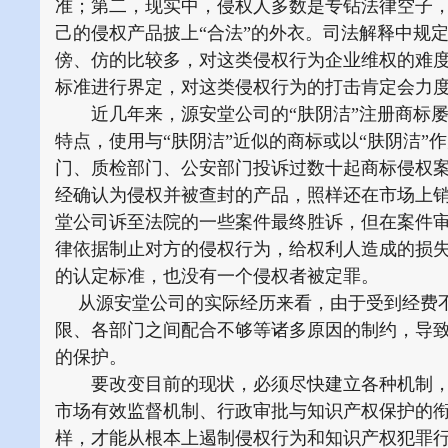
准；第二，现实中，侵权人多数是专钻法律空子
己的侵权产品披上“合法”的外衣。司法解释中规
傍、仿的比较多，对这类侵权行为企业维权的难
标准进行界定，对这类侵权行为的打击肯定会力
近几年来，源安堂公司的“肤阴洁”注册商标屡
特点，使用与“肤阴洁”近似的商标或以“肤阴洁
门、质检部门、公安部门投诉过数十起商标侵权
经确认为侵权并被查封的产品，照样还在市场上销
堂公司诉至法院的一些案件最终胜诉，但在案件
律依据制止对方的侵权行为，给权利人造成的损
的认定标准，也没有一个侵权者被定罪。
从源安堂公司的实际经历来看，由于受到经费不
限、各部门之间配合不够等诸多原因的制约，导
的保护。
要改变目前的现状，必须尽快建立各种机制，
市场有效监督机制、行政审批与知识产权保护的
样，才能从根本上遏制侵权行为和知识产权犯罪