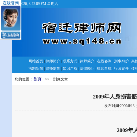
8/8/2026, 3:42:09 PM 星期六
网站首页
|
律师简介
|
联系方式
|
律师简介
|
在线咨询
|
刑事辩护
|
离
法制新闻
|
律师随笔
|
知识产权
|
法律顾问
|
律师自律
|
行政案件
|
债
首页
您的位置：
>> 浏览文章
2009年人身损害
发布时间:2009/8/13
2009
年