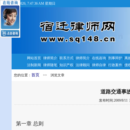
8/9/2026, 7:47:37 AM 星期日
网站首页
|
律师简介
|
联系方式
|
律师简介
|
在线咨询
|
刑事辩护
|
离
法制新闻
|
律师随笔
|
知识产权
|
法律顾问
|
律师自律
|
行政案件
|
债
首页
您的位置：
>> 浏览文章
道路交通事
发布时间:2009/8/11
第一章 总则