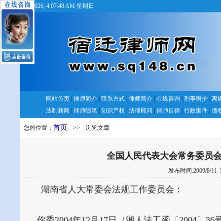
8/9/2026, 4:07:48 AM 星期日
网站首页
|
律师简介
|
联系方式
|
律师简介
|
在线咨询
|
刑事辩护
|
离
法制新闻
|
律师随笔
|
知识产权
|
法律顾问
|
律师自律
|
行政案件
|
债
首页
您的位置：
>> 浏览文章
全国人民代表大会常务委员会
发布时间:2009/8/11
湖南省人大常委会法规工作委员会：
你委2004年12月17日（湘人法工函〔2004〕