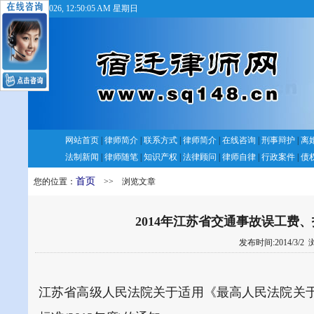
8/9/2026, 12:50:05 AM 星期日
网站首页
|
律师简介
|
联系方式
|
律师简介
|
在线咨询
|
刑事辩护
|
离
法制新闻
|
律师随笔
|
知识产权
|
法律顾问
|
律师自律
|
行政案件
|
债
首页
您的位置：
>> 浏览文章
2014年江苏省交通事故误工费
发布时间:2014/3/2
浏
江苏省高级人民法院关于适用《最高人民法院关