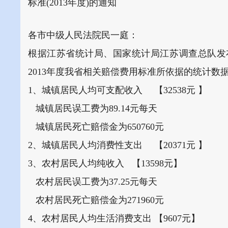
标准
(2013
年度
)
的通知
各市中级人民法院民一庭：
根据江苏省统计局、国家统计局江苏调查总队发
2013
年度我省相关赔偿费用标准所依据的统计数
1
、城镇居民人均可支配收入
【
32538
元
】
城镇居民误工费为
89.14
元每天
城镇居民死亡赔偿金为
650760
元
2
、城镇居民人均消费性支出
【
20371
元
】
3
、农村居民人均纯收入
【
13598
元】
农村居民误工费为
37.25
元每天
农村居民死亡赔偿金为
271960
元
4
、农村居民人均生活消费支出
【
9607
元】