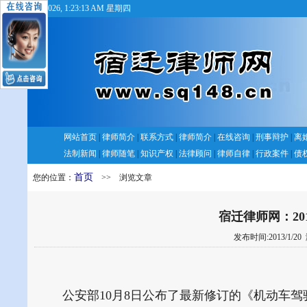
8/6/2026, 1:23:13 AM 星期四
网站首页
|
律师简介
|
联系方式
|
律师简介
|
在线咨询
|
刑事辩护
|
离
法制新闻
|
律师随笔
|
知识产权
|
法律顾问
|
律师自律
|
行政案件
|
债
首页
您的位置：
>> 浏览文章
宿迁律师网：2
发布时间:2013/1/20
公安部10月8日公布了最新修订的《机动车驾